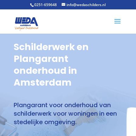
0251-659648
info@wedaschilders.nl
Schilderwerk en
Plangarant
onderhoud in
Amsterdam
Plangarant voor onderhoud van
schilderwerk voor woningen in een
stedelijke omgeving.